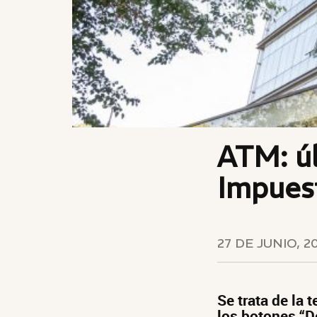
ATM: úl
Impuest
27 DE JUNIO, 2
Se trata de la 
los botones “D