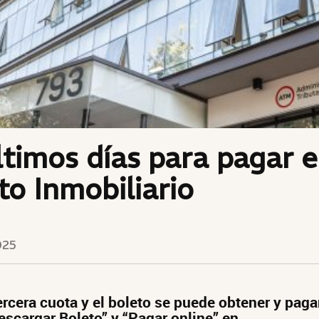
timos días para pagar e
o Inmobiliario
025
tercera cuota y el boleto se puede obtener y paga
escargar Boleto” y “Pagar online” en