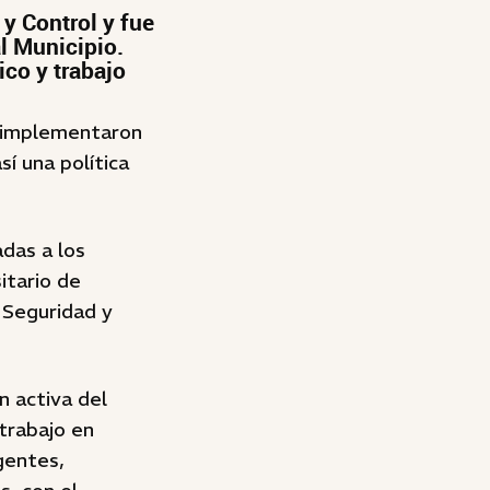
y Control y fue
l Municipio.
ico y trabajo
yo implementaron
í una política
adas a los
itario de
 Seguridad y
n activa del
 trabajo en
gentes,