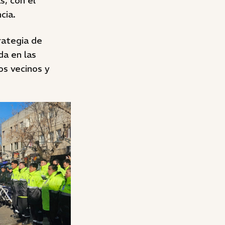
s, con el
cia.
rategia de
da en las
os vecinos y