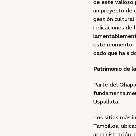
de este valioso 
un proyecto de c
gestión cultural
indicaciones de 
lamentablemente
este momento, se
dado que ha sido
Patrimonio de l
Parte del Qhapa
fundamentalment
Uspallata.
Los sitios más i
Tambillos, ubica
administración i