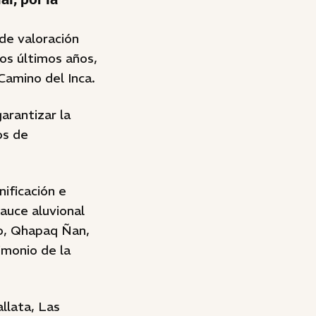
de valoración
los últimos años,
Camino del Inca.
arantizar la
os de
nificación e
cauce aluvional
no, Qhapaq Ñan,
imonio de la
llata, Las