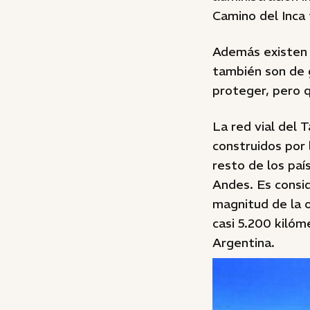
Camino del Inca 
Además existen s
también son de g
proteger, pero q
La red vial del
construidos por l
resto de los paí
Andes. Es consi
magnitud de la o
casi 5.200 kilóm
Argentina.