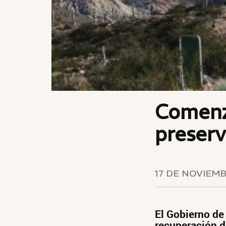
Comenz
preser
17 DE NOVIEMB
El Gobierno de
recuperación d