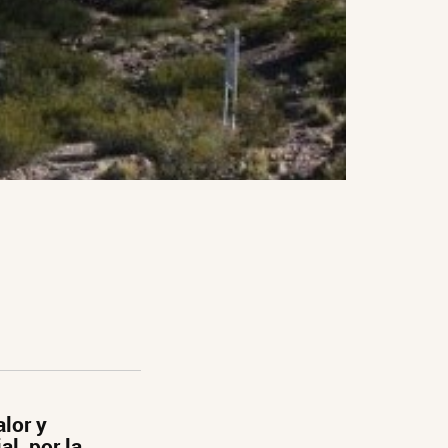
lor y
l, por la