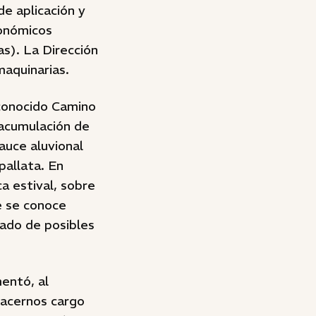
de aplicación y
conómicos
as). La Dirección
maquinarias.
 conocido Camino
 acumulación de
auce aluvional
pallata. En
a estival, sobre
ue se conoce
dado de posibles
entó, al
 hacernos cargo