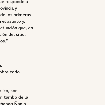
que responde a
ovincia y
 de los primeras
 el asunto y,
ctuación que, en
ón del sitio,
os.”
,
sobre todo
lico, son
 un tambo de la
 Qhapaq Ñan o