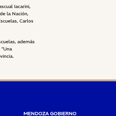
cual Iacarini,
de la Nación,
Escuelas, Carlos
scuelas, además
a “Una
vincia.
MENDOZA GOBIERNO