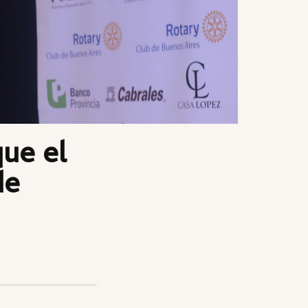
que el
de