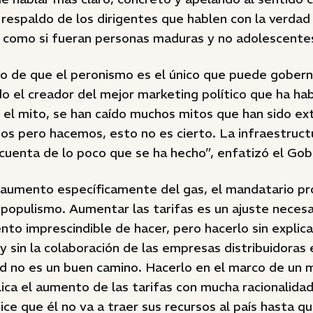
respaldo de los dirigentes que hablen con la verdad y
s como si fueran personas maduras y no adolescente
o de que el peronismo es el único que puede gobern
o el creador del mejor marketing político que ha ha
o el mito, se han caído muchos mitos que han sido ext
s pero hacemos, esto no es cierto. La infraestruct
cuenta de lo poco que se ha hecho”, enfatizó el Gob
 aumento específicamente del gas, el mandatario prov
l populismo. Aumentar las tarifas es un ajuste neces
nto imprescindible de hacer, pero hacerlo sin explic
y sin la colaboración de las empresas distribuidoras
ad no es un buen camino. Hacerlo en el marco de un m
ica el aumento de las tarifas con mucha racionalida
ce que él no va a traer sus recursos al país hasta q