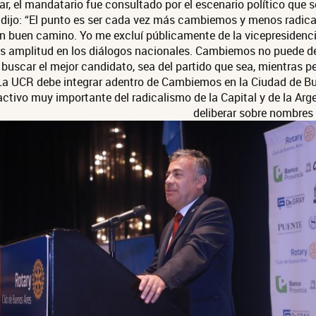
zar, el mandatario fue consultado por el escenario político que 
dijo: “El punto es ser cada vez más cambiemos y menos radical
 un buen camino. Yo me excluí públicamente de la vicepresidenci
 amplitud en los diálogos nacionales. Cambiemos no puede de
buscar el mejor candidato, sea del partido que sea, mientras p
 UCR debe integrar adentro de Cambiemos en la Ciudad de Bue
ctivo muy importante del radicalismo de la Capital y de la Ar
deliberar sobre nombres 