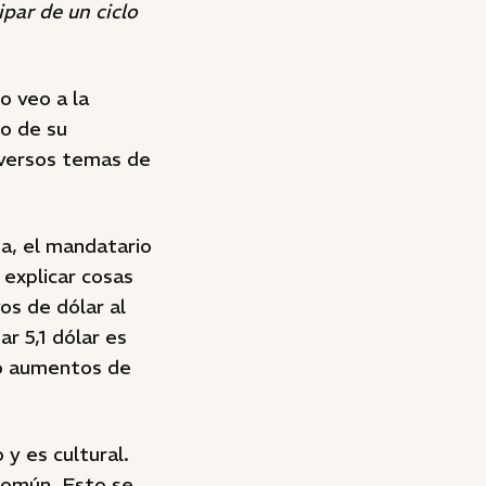
ipar de un ciclo
o veo a la
go de su
iversos temas de
a, el mandatario
 explicar cosas
os de dólar al
r 5,1 dólar es
no aumentos de
 y es cultural.
 común. Esto se