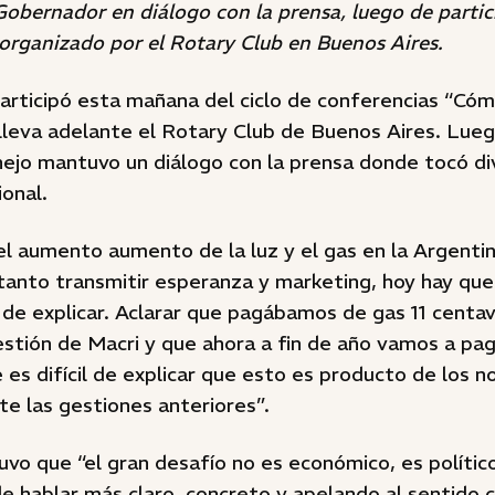
 Gobernador en diálogo con la prensa, luego de partic
 organizado por el Rotary Club en Buenos Aires.
articipó esta mañana del ciclo de conferencias “Cóm
lleva adelante el Rotary Club de Buenos Aires. Lue
rnejo mantuvo un diálogo con la prensa donde tocó d
ional.
l aumento aumento de la luz y el gas en la Argentin
tanto transmitir esperanza y marketing, hoy hay que
s de explicar. Aclarar que pagábamos de gas 11 centav
gestión de Macri y que ahora a fin de año vamos a paga
es difícil de explicar que esto es producto de los 
nte las gestiones anteriores”.
uvo que “el gran desafío no es económico, es político
de hablar más claro, concreto y apelando al sentido