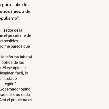
para salir del
nemos miedo de
opulismo”.
ilizador de la
e el presidente de
os posibles
. No me parece que
 la reforma laboral
 óptica de las
. El ejemplo de
spiden fácil, lo
 un Estado
r región”.
l Gobernador opinó:
l radicalismo cada
 Acá el problema es