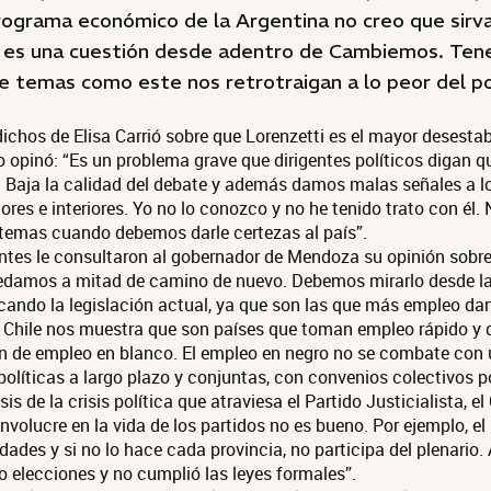
programa económico de la Argentina no creo que sirva 
o es una cuestión desde adentro de Cambiemos. Te
de temas como este nos retrotraigan a lo peor del p
dichos de Elisa Carrió sobre que Lorenzetti es el mayor desestab
 opinó: “Es un problema grave que dirigentes políticos digan qu
. Baja la calidad del debate y además damos malas señales a l
iores e interiores. Yo no lo conozco y no he tenido trato con él
temas cuando debemos darle certezas al país”.
ntes le consultaron al gobernador de Mendoza su opinión sobre
uedamos a mitad de camino de nuevo. Debemos mirarlo desde la
ndo la legislación actual, ya que son las que más empleo dan
Chile nos muestra que son países que toman empleo rápido y de
ón de empleo en blanco. El empleo en negro no se combate con
políticas a largo plazo y conjuntas, con convenios colectivos po
is de la crisis política que atraviesa el Partido Justicialista, e
involucre en la vida de los partidos no es bueno. Por ejemplo, e
dades y si no lo hace cada provincia, no participa del plenario.
o elecciones y no cumplió las leyes formales”.