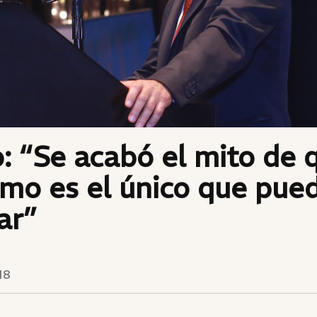
: “Se acabó el mito de 
mo es el único que pue
ar”
18