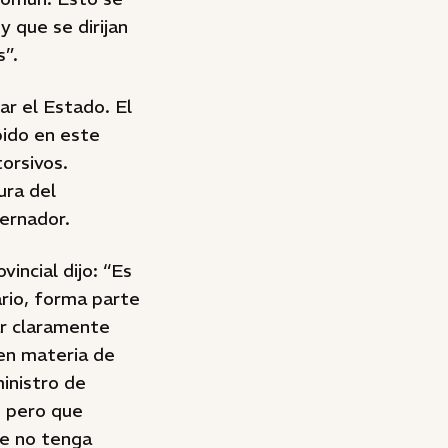
 que se dirijan
s”.
ar el Estado. El
bido en este
orsivos.
ura del
ernador.
incial dijo: “Es
ario, forma parte
ar claramente
 en materia de
inistro de
d pero que
ue no tenga