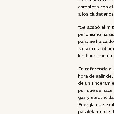
completa con el 
a los ciudadano
“Se acabó el mit
peronismo ha sid
país. Se ha caíd
Nosotros robamo
kirchnerismo da 
En referencia al
hora de salir de
de un sinceramie
por qué se hace 
gas y electricid
Energía que expl
paralelamente di