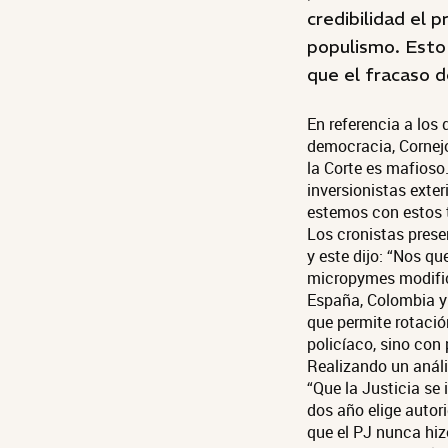
credibilidad el 
populismo. Est
que el fracaso 
En referencia a los 
democracia, Cornejo
la Corte es mafioso
inversionistas exter
estemos con estos 
Los cronistas prese
y este dijo: “Nos q
micropymes modifica
España, Colombia y 
que permite rotaci
policíaco, sino con 
Realizando un anális
“Que la Justicia se 
dos año elige autori
que el PJ nunca hiz