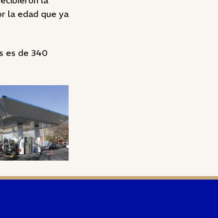
ecibieron la
or la edad que ya
as es de 340