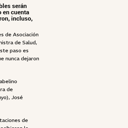
bles serán
o en cuenta
on, incluso,
s de Asociación
istra de Salud,
este paso es
ue nunca dejaron
abelino
era de
yo), José
staciones de