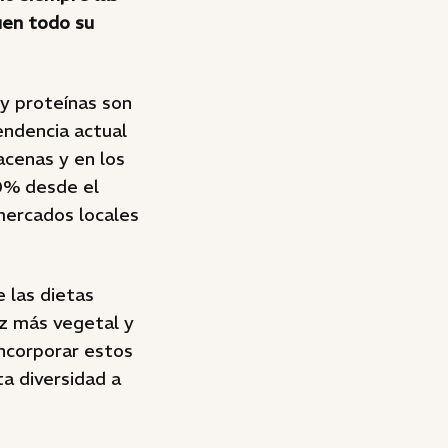
uen todo su
 y proteínas son
endencia actual
acenas y en los
40% desde el
 mercados locales
e las dietas
ez más vegetal y
incorporar estos
a diversidad a