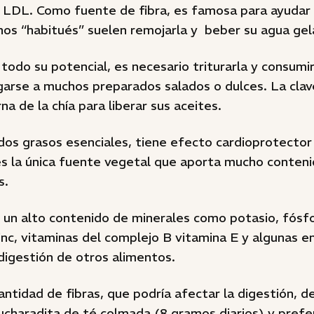
, LDL. Como fuente de fibra, es famosa para ayudar 
hos “habitués” suelen remojarla y beber su agua gel
todo su potencial, es necesario triturarla y consumi
arse a muchos preparados salados o dulces. La clav
na de la chía para liberar sus aceites.
idos grasos esenciales, tiene efecto cardioprotector
 es la única fuente vegetal que aporta mucho conten
s.
un alto contenido de minerales como potasio, fósf
 zinc, vitaminas del complejo B vitamina E y algunas e
digestión de otros alimentos.
antidad de fibras, que podría afectar la digestión, 
ucharadita de té colmada (8 gramos diarios) y pre