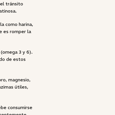
el tránsito
atinosa.
rla como harina,
e es romper la
 (omega 3 y 6).
ido de estos
oro, magnesio,
nzimas útiles,
debe consumirse
ferentemente