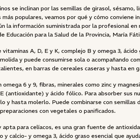
os se inclinan por las semillas de girasol, sésamo, li
s más populares, veamos por qué y cómo conviene inc
gún la información suministrada por la profesional en 
 Educación para la Salud de la Provincia, María F
 vitaminas A, D, E y K, complejo B y omega 3, ácido 
 molida y puede consumirse sola o acompañando com
 calientes, en barras de cereales caseras y hasta en 
 omega 6 y 9, fibras, minerales como zinc y magnesi
E (antioxidante) y ácido fólico. Para absorber sus n
rlo y hasta molerlo. Puede combinarse con semillas 
 preparaciones con vegetales o panificados.
y apta para celíacos, es una gran fuente de antioxida
ro y calcio- y omega 3, ácido graso esencial que ayuda