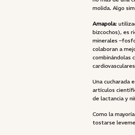
molida. Algo simi
Amapola
: utili
bizcochos), es ri
minerales –fosfo
colaboran a mej
combinándolas c
cardiovasculares
Una cucharada e
artículos cientí
de lactancia y n
Como la mayoría 
tostarse leveme