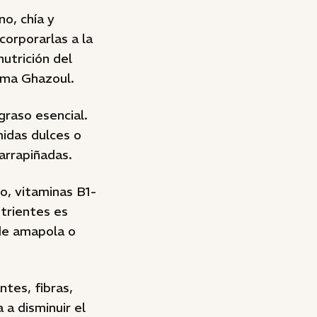
no, chía y
orporarlas a la
nutrición del
átima Ghazoul.
graso esencial.
idas dulces o
garrapiñadas.
o, vitaminas B1-
utrientes es
de amapola o
ntes, fibras,
 a disminuir el