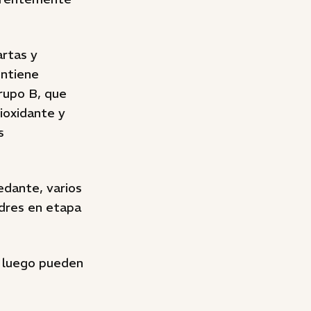
artas y
ontiene
grupo B, que
ioxidante y
s
edante, varios
adres en etapa
y luego pueden