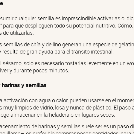
te
sumir cualquier semilla es imprescindible activarlas o, di
s” para que desplieguen todo su potencial nutritivo. Cómo:
 de utilizarlas.
s semillas de chía y de lino generan una especie de gelati
resulta de gran ayuda para el tránsito intestinal.
el sésamo, solo es necesario tostarlas levemente en un wo
olver y durante pocos minutos.
harinas y semillas
a activación con agua o calor, pueden usarse en el mome
s muy limpios de vidrio, losa y nunca de plástico. El paso 
luego almacenar en la heladera o en lugares secos.
cenamiento de harinas y semillas suele ser es un paso di
polillarse–, es preferible comprar pocas cantidades, para