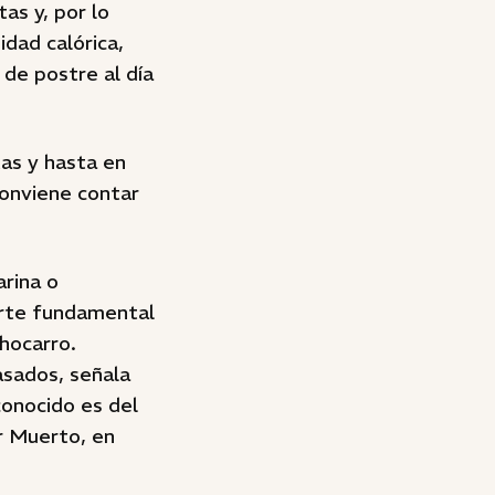
as y, por lo
idad calórica,
 de postre al día
tas y hasta en
conviene contar
arina o
arte fundamental
hocarro.
asados, señala
conocido es del
r Muerto, en