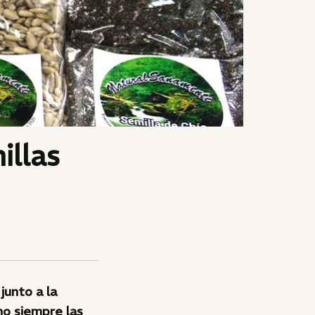
illas
junto a la
no siempre las