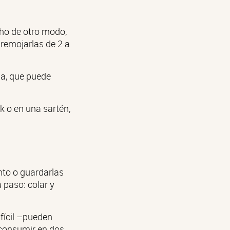
cho de otro modo,
 remojarlas de 2 a
na, que puede
k o en una sartén,
nto o guardarlas
a paso: colar y
fícil –pueden
 consumir en dos