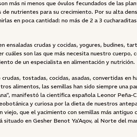
son más ni menos que óvulos fecundados de las plant
 de nutrientes para su crecimiento. Por su alta dens
rlas en poca cantidad: no más de 2 a 3 cucharaditas
en ensaladas crudas y cocidas, yogures, budines, tar
er cuáles son las que más necesita nuestro cuerpo, 
ento de un especialista en alimentación y nutrición.
 crudas, tostadas, cocidas, asadas, convertidas en h
tros alimentos, las semillas han sido siempre una p
na”, manifestó la científica española Leonor Peña-C
eobotánica y curiosa por la dieta de nuestros antep
n viejo, que el yacimiento con semillas más antiguo 
tá situado en Gesher Benot Ya’Aqov, al Norte del ma