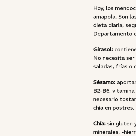
Hoy, los mendocin
amapola. Son la
dieta diaria, se
Departamento de
Girasol:
contiene
No necesita ser
saladas, frías o
Sésamo:
aportan
B2-B6, vitamina 
necesario tosta
chía en postres,
Chía:
sin gluten 
minerales, -hier