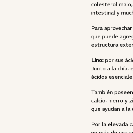
colesterol malo
intestinal y muc
Para aprovechar 
que puede agreg
estructura exter
Lino:
por sus ác
Junto a la chía,
ácidos esenciale
También poseen 
calcio, hierro y
que ayudan a la 
Por la elevada c
no más de una c