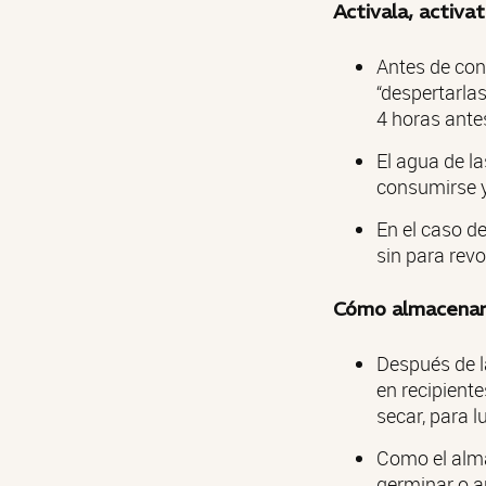
Activala, activa
Antes de con
“despertarla
4 horas antes
El agua de la
consumirse y 
En el caso d
sin para rev
Cómo almacenar 
Después de l
en recipiente
secar, para 
Como el alma
germinar o a