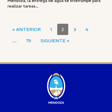
Mendoza, la entrega de agua se interrumpe para
realizar tareas...
« ANTERIOR
1
2
3
4
…
79
SIGUIENTE »