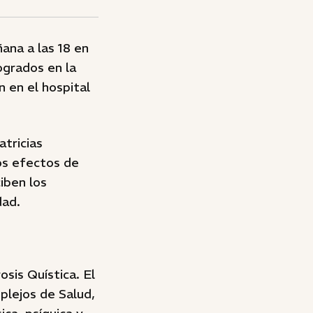
ana a las 18 en
logrados en la
 en el hospital
tricias
os efectos de
iben los
dad.
sis Quística. El
plejos de Salud,