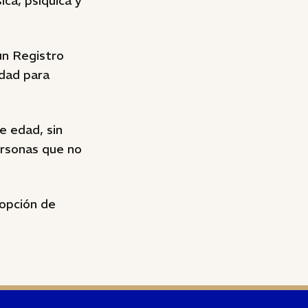
ica, psíquica y
un Registro
edad para
e edad, sin
ersonas que no
opción de