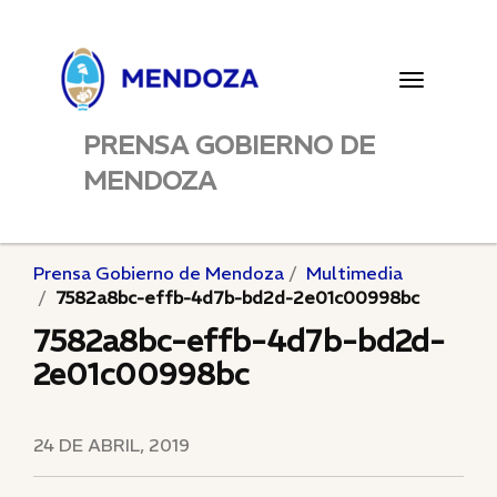
Toggle
navigatio
PRENSA GOBIERNO DE
MENDOZA
Prensa Gobierno de Mendoza
Multimedia
7582a8bc-effb-4d7b-bd2d-2e01c00998bc
7582a8bc-effb-4d7b-bd2d-
2e01c00998bc
24 DE ABRIL, 2019