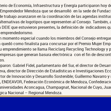
erio de Economía, Infraestructura y Energía participaron hoy d
 Emprendedor Mendoza que se desarrolló en la sede de Funda
de trabajo avanzaron en la coordinación de las agendas institu
lternativas de logotipos que representen al Consejo. También, 
a DEIE que estuvieron presentes, la definición de indicadores q
l emprendedorismo.
un momento especial cuando los miembros del Consejo entregar
 quedó como finalista para concursar por el Premio Mujer Emp
 emprendimiento se llama Reciclarg Recycling Technology y pr
a empresas que generan basura electrónica con el fin de descont
os.
iparon: Gabriel Fidel, parlamentario del Sur, el director de Desar
va, director de Dirección de Estadísticas e Investigaciones Ec
ctor de Innovación y Desarrollo Sostenible; Guillermo Navarro y
IC, ENDEAVOR, Federación Económica de Mendoza, Confederació
niversidades Aconcagua, Champagnat, Nacional de Cuyo, Jua
gica Nacional – Regional Mendoza.