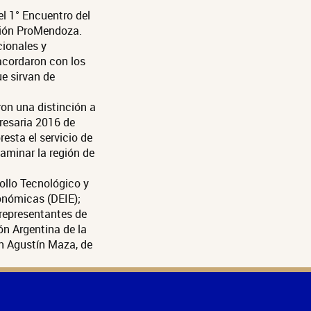
el 1° Encuentro del
ción ProMendoza.
cionales y
acordaron con los
ue sirvan de
on una distinción a
resaria 2016 de
esta el servicio de
aminar la región de
rollo Tecnológico y
onómicas (DEIE);
 representantes de
n Argentina de la
n Agustín Maza, de