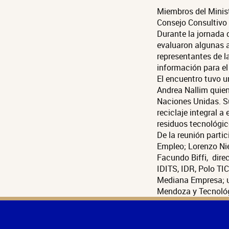
Miembros del Minist
Consejo Consultivo
Durante la jornada 
evaluaron algunas a
representantes de l
información para e
El encuentro tuvo 
Andrea Nallim quien
Naciones Unidas. Su
reciclaje integral 
residuos tecnológic
De la reunión partic
Empleo; Lorenzo Nie
Facundo Biffi, dire
IDITS, IDR, Polo T
Mediana Empresa; u
Mendoza y Tecnoló