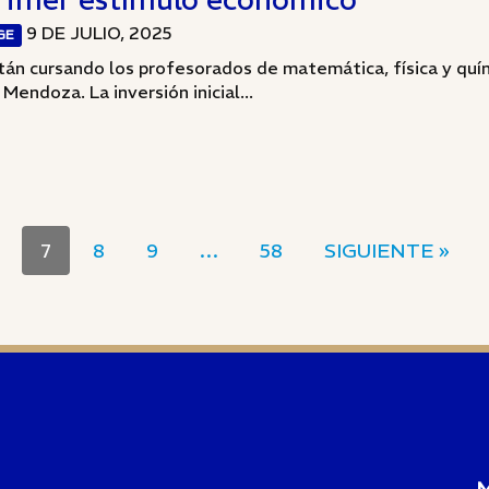
9 DE JULIO, 2025
GE
tán cursando los profesorados de matemática, física y quím
 Mendoza. La inversión inicial...
7
8
9
…
58
SIGUIENTE »