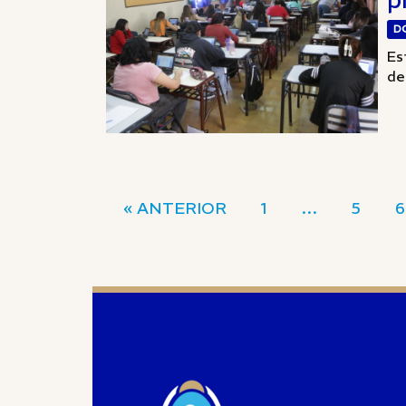
D
Es
de
« ANTERIOR
1
…
5
6