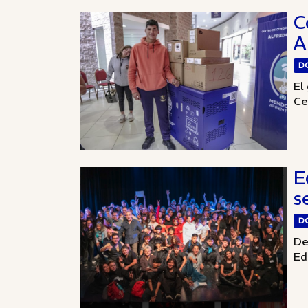
C
A
D
El
Ce
E
s
D
De
Ed