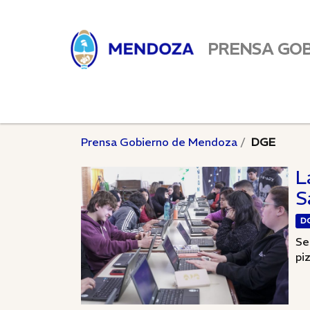
PRENSA GO
Prensa Gobierno de Mendoza
DGE
L
S
D
Se
piz