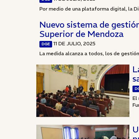
Por medio de una plataforma digital, la D
Nuevo sistema de gestión
Superior de Mendoza
11 DE JULIO, 2025
DGE
La medida alcanza a todos, los de gestión 
L
s
D
El
Fu
U
p