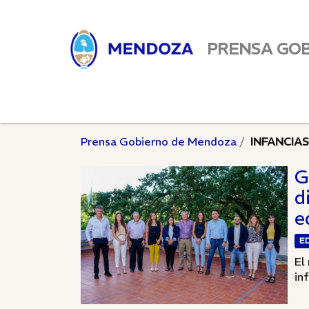
PRENSA GO
Prensa Gobierno de Mendoza
INFANCIAS
G
d
e
E
El
in