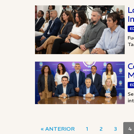
L
I
E
Fu
Ta
C
M
E
Se
in
« ANTERIOR
1
2
3
4