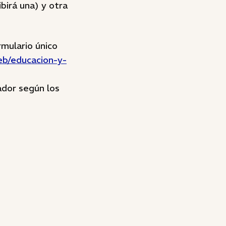
birá una) y otra
rmulario único
eb/educacion-y-
ador según los