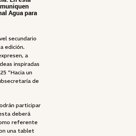
comuniquen
nal Agua para
vel secundario
a edición.
expresen, a
ideas inspiradas
025 “Hacia un
Subsecretaría de
odrán participar
uesta deberá
como referente
con una tablet