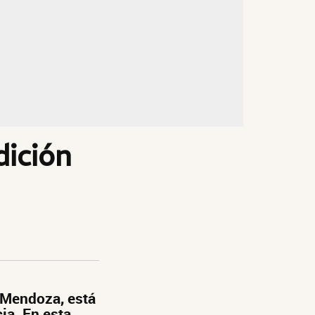
dición
e Mendoza, está
ia. En esta