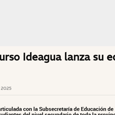
urso Ideagua lanza su e
 2025
articulada con la Subsecretaría de Educación d
udiantes del nivel secundario de toda la provinc