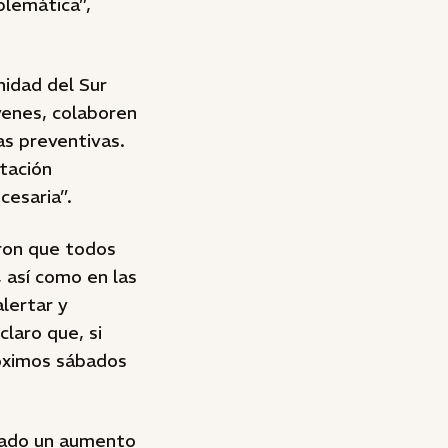
blemática”,
nidad del Sur
venes, colaboren
s preventivas.
itación
cesaria”.
ron que todos
, así como en las
alertar y
laro que, si
róximos sábados
icado un aumento