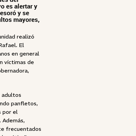
o es alertar y
sesoró y se
ultos mayores,
nidad realizó
afael. El
danos en general
en víctimas de
gobernadora,
s adultos
endo panfletos,
 por el
s. Además,
nte frecuentados