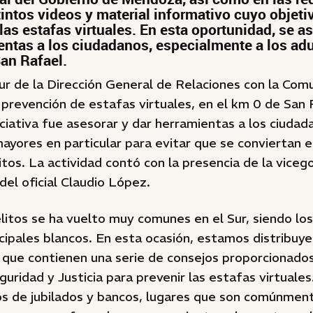
tintos videos y material informativo cuyo objetiv
las estafas virtuales. En esta oportunidad, se a
entas a los ciudadanos, especialmente a los ad
San Rafael.
r de la Dirección General de Relaciones con la Comu
revención de estafas virtuales, en el km 0 de San R
niciativa fue asesorar y dar herramientas a los ciuda
mayores en particular para evitar que se conviertan 
itos. La actividad contó con la presencia de la vice
el oficial Claudio López.
litos se ha vuelto muy comunes en el Sur, siendo lo
cipales blancos. En esta ocasión, estamos distribuy
 que contienen una serie de consejos proporcionados
guridad y Justicia para prevenir las estafas virtuale
os de jubilados y bancos, lugares que son comúnme