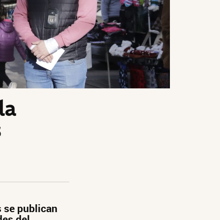
la
s
s se publican
des del