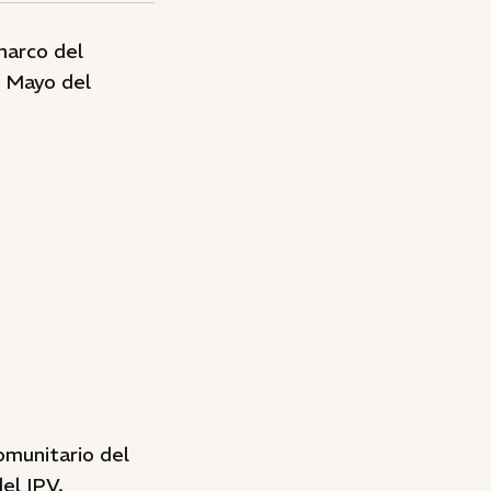
 marco del
e Mayo del
omunitario del
el IPV.