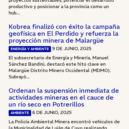
proyectos sustentables, potenciar el desarrollo
productivo y posicionar a la provincia como un
hub...
Kobrea finalizó con éxito la campaña
geofísica en El Perdido y refuerza la
proyección minera de Malargüe
9 DE JUNIO, 2025
ENERGÍA Y AMBIENTE
El subsecretario de Energía y Minería, Manuel
Sánchez Bandini, destacó este hito clave en
Malargüe Distrito Minero Occidental (MDMO).
Subrayó...
Ordenan la suspensión inmediata de
actividades mineras en el cauce de
un río seco en Potrerillos
6 DE JUNIO, 2025
AMBIENTE
La Policía Ambiental Minera encontró vehículos de
la Municipalidad de Luján de Cuyo realizando