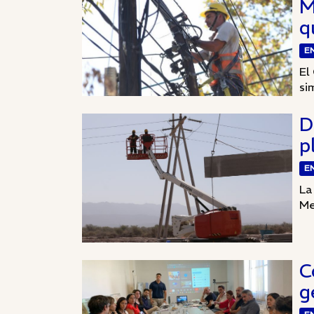
M
q
E
El
si
D
p
E
La
Me
C
g