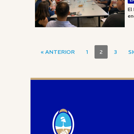
E
El
en
« ANTERIOR
1
2
3
S