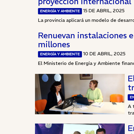
proyección internacional
15 DE ABRIL, 2025
ENERGÍA Y AMBIENTE
La provincia aplicará un modelo de desarro
Renuevan instalaciones el
millones
10 DE ABRIL, 2025
ENERGÍA Y AMBIENTE
El Ministerio de Energía y Ambiente financi
E
t
E
A 
tr
E