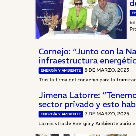
d
E
En
Pr
Cornejo: “Junto con la N
infraestructura energét
8 DE MARZO, 2025
ENERGÍA Y AMBIENTE
Tras la firma del convenio para la tramita
Jimena Latorre: “Tenemos
sector privado y esto ha
7 DE MARZO, 2025
ENERGÍA Y AMBIENTE
La ministra de Energía y Ambiente abrió el