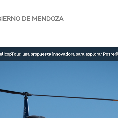
BIERNO DE MENDOZA
elicopTour: una propuesta innovadora para explorar Potreril