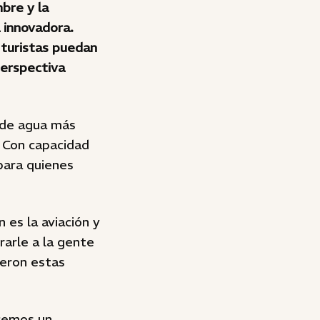
bre y la
 innovadora.
 turistas puedan
perspectiva
s de agua más
 Con capacidad
para quienes
 es la aviación y
rarle a la gente
ieron estas
acemos un