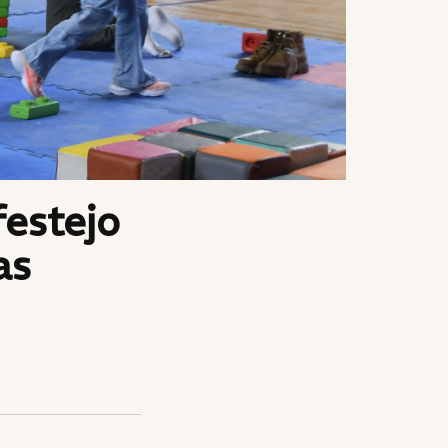
festejo
as