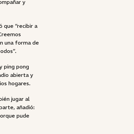
compañar y
 que “recibir a
. Creemos
én una forma de
todos”.
 y ping pong
adio abierta y
ios hogares.
ién jugar al
parte, añadió:
porque pude