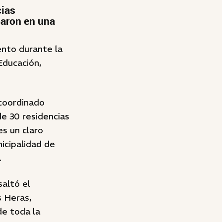
cias
iparon en una
ento durante la
Educación,
 coordinado
de 30 residencias
s un claro
icipalidad de
.
altó el
s Heras,
de toda la