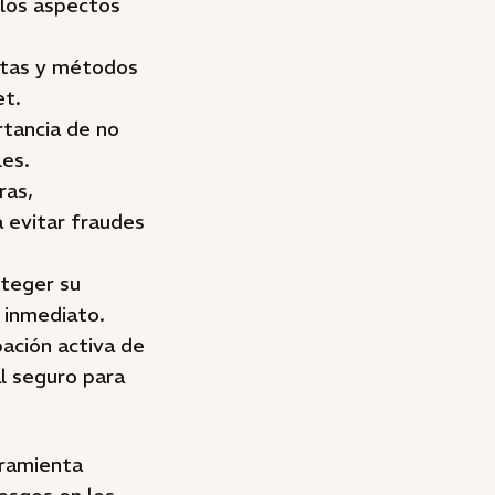
e los aspectos
ntas y métodos
et.
rtancia de no
les.
ras,
 evitar fraudes
oteger su
 inmediato.
ipación activa de
al seguro para
rramienta