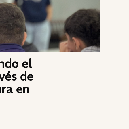
ndo el
avés de
ura en