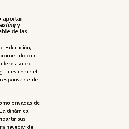
y aportar
exting
y
able de las
de Educación,
mprometido con
talleres sobre
gitales como el
o responsable de
como privadas de
 La dinámica
mpartir sus
ara navegar de