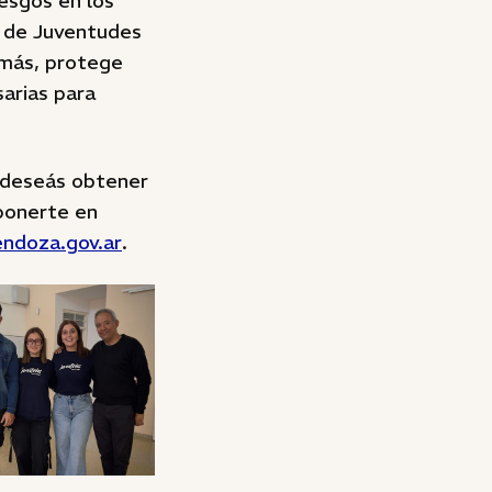
iesgos en los
o de Juventudes
emás, protege
sarias para
y deseás obtener
 ponerte en
ndoza.gov.ar
.