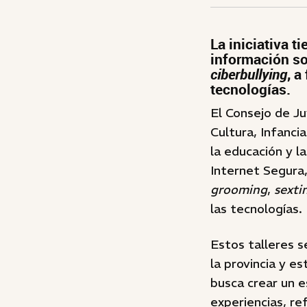
La iniciativa t
información so
ciberbullying
, a
tecnologías.
El Consejo de J
Cultura, Infanc
la educación y l
Internet Segura,
grooming
,
sexti
las tecnologías.
Estos talleres s
la provincia y e
busca crear un e
experiencias, re