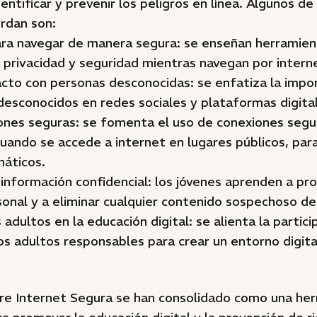
dentificar y prevenir los peligros en línea. Algunos d
rdan son:
ara navegar de manera segura: se enseñan herramie
 privacidad y seguridad mientras navegan por intern
acto con personas desconocidas: se enfatiza la impo
desconocidos en redes sociales y plataformas digita
ones seguras: se fomenta el uso de conexiones segu
ando se accede a internet en lugares públicos, para
máticos.
información confidencial: los jóvenes aprenden a pr
onal y a eliminar cualquier contenido sospechoso de
 adultos en la educación digital: se alienta la partic
os adultos responsables para crear un entorno digit
bre Internet Segura se han consolidado como una he