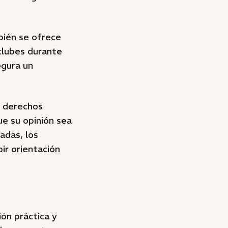
mbién se ofrece
 clubes durante
egura un
s derechos
ue su opinión sea
adas, los
ir orientación
ión práctica y