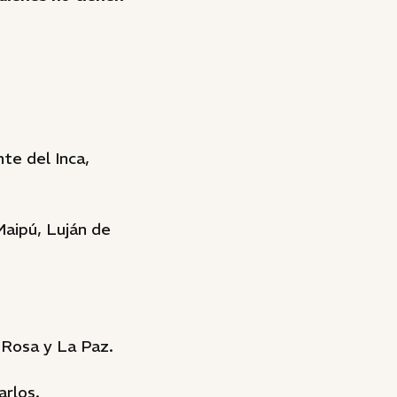
te del Inca,
aipú, Luján de
 Rosa y La Paz.
rlos.