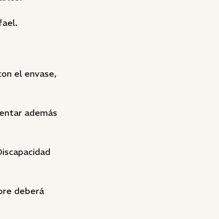
ael.
con el envase,
sentar además
Discapacidad
mbre deberá