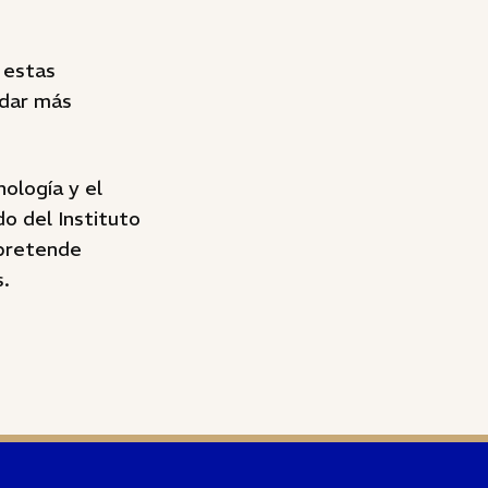
 estas
ndar más
nología y el
o del Instituto
 pretende
s.