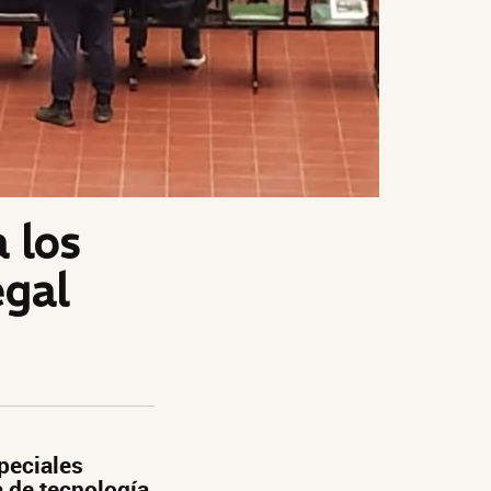
 los
egal
peciales
a de tecnología