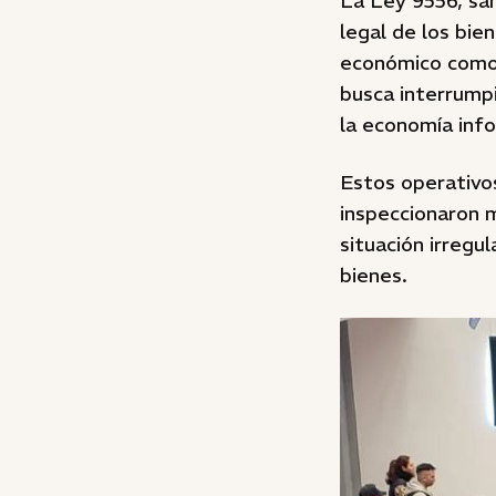
La Ley 9556, san
legal de los bie
económico como
busca interrumpi
la economía info
Estos operativo
inspeccionaron m
situación irregu
bienes.