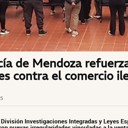
cía de Mendoza refuerza
es contra el comercio il
25
a División Investigaciones Integradas y Leyes Es
aron nuevas irregularidades vinculadas a la vent