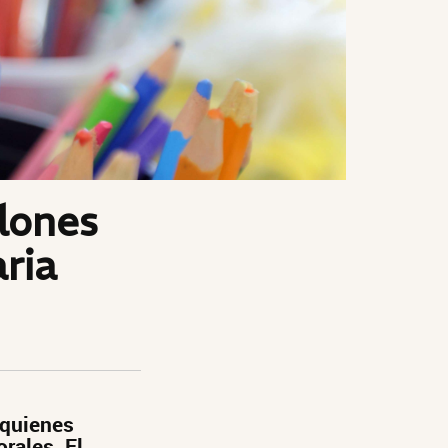
llones
ria
 quienes
rales. El