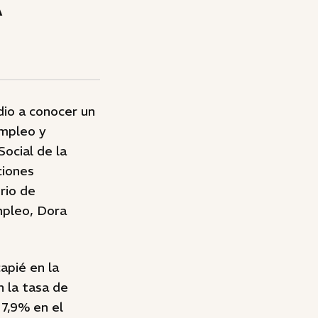
A
dio a conocer un
Empleo y
ocial de la
ciones
erio de
Empleo, Dora
apié en la
 la tasa de
 7,9% en el