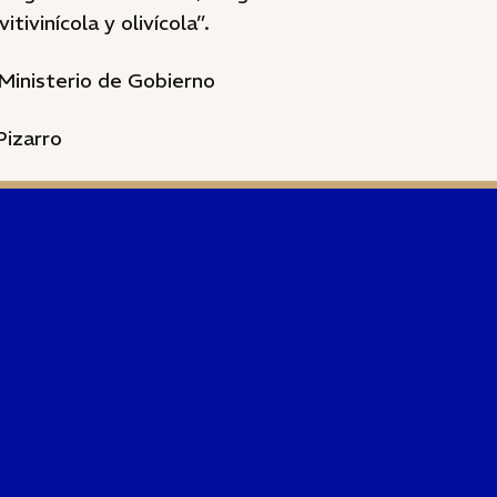
tivinícola y olivícola”.
Ministerio de Gobierno
Pizarro