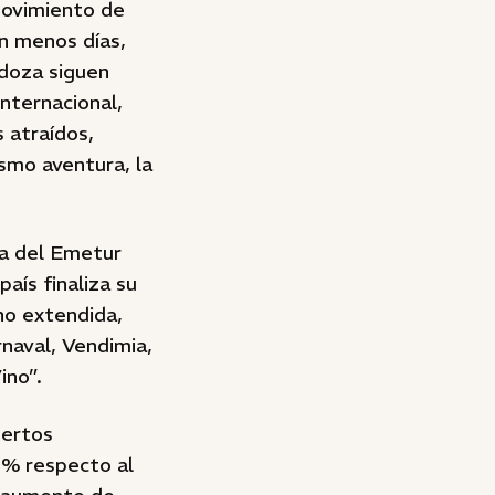
movimiento de
n menos días,
doza siguen
nternacional,
 atraídos,
ismo aventura, la
ta del Emetur
aís finaliza su
no extendida,
naval, Vendimia,
ino”.
uertos
7% respecto al