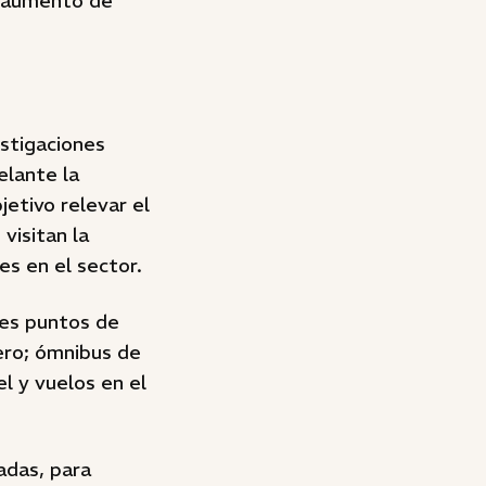
l aumento de
estigaciones
elante la
etivo relevar el
visitan la
es en el sector.
res puntos de
dero; ómnibus de
l y vuelos en el
adas, para