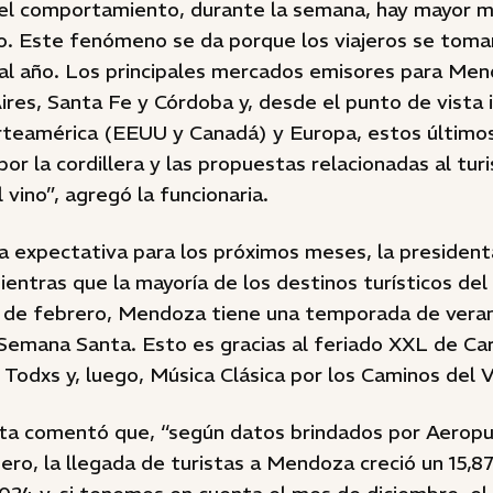
 el comportamiento, durante la semana, hay mayor 
o. Este fenómeno se da porque los viajeros se toma
al año. Los principales mercados emisores para Men
res, Santa Fe y Córdoba y, desde el punto de vista i
orteamérica (EEUU y Canadá) y Europa, estos últimos
por la cordillera y las propuestas relacionadas al tur
 vino”, agregó la funcionaria.
la expectativa para los próximos meses, la presiden
ntras que la mayoría de los destinos turísticos del p
 de febrero, Mendoza tiene una temporada de vera
Semana Santa. Esto es gracias al feriado XXL de Car
 Todxs y, luego, Música Clásica por los Caminos del V
ta comentó que, “según datos brindados por Aerop
ero, la llegada de turistas a Mendoza creció un 15,8