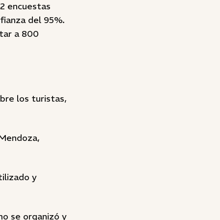
192 encuestas
nfianza del 95%.
tar a 800
re los turistas,
a Mendoza,
ilizado y
ómo se organizó y