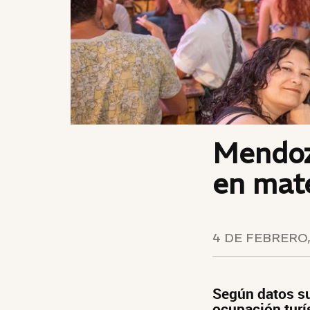
Mendoza
en mate
4 DE FEBRERO,
Según datos su
ocupación turí