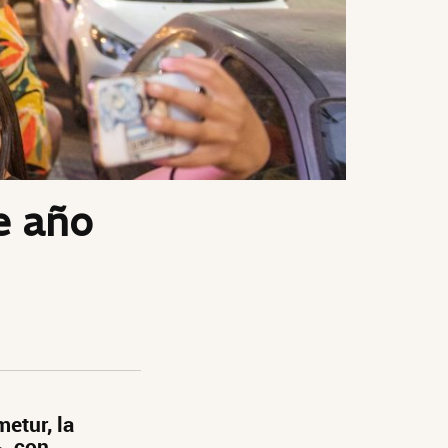
e año
etur, la
, con