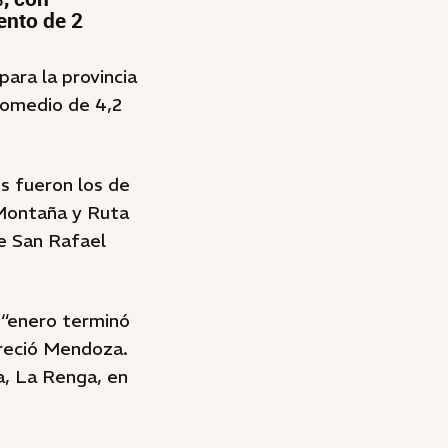
ento de 2
para la provincia
romedio de 4,2
os fueron los de
 Montaña y Ruta
e San Rafael
 “enero terminó
freció Mendoza.
a, La Renga, en