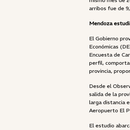
mismo mes de 20
arribos fue de 
Mendoza estudia 
El Gobierno prov
Económicas (DEI
Encuesta de Cara
perfil, comporta
provincia, propo
Desde el Observ
salida de la pro
larga distancia 
Aeropuerto El Pl
El estudio abar