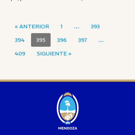
« ANTERIOR
1
…
393
394
395
396
397
…
409
SIGUIENTE »