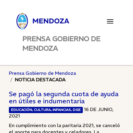
Toggle
navigatio
PRENSA GOBIERNO DE
MENDOZA
Prensa Gobierno de Mendoza
NOTICIA DESTACADA
Se pagó la segunda cuota de ayuda
en útiles e indumentaria
16 DE JUNIO,
EDUCACIÓN, CULTURA, INFANCIAS, DGE
2021
En cumplimiento con la paritaria 2021, se canceló
el aporte para docentes y celadores. La