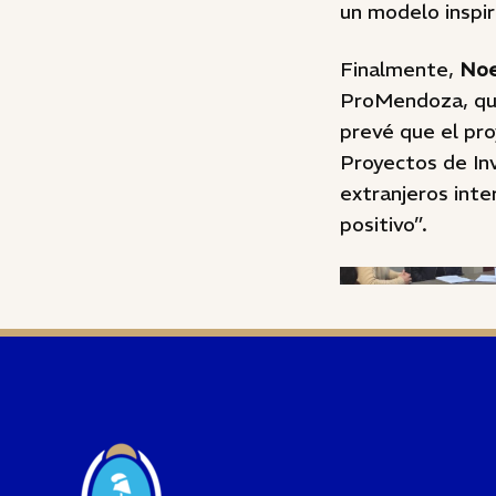
un modelo inspira
Finalmente,
Noe
ProMendoza, qui
prevé que el pr
Proyectos de Inv
extranjeros int
positivo”.