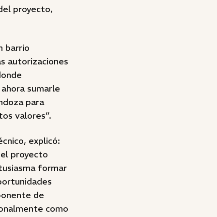
del proyecto,
 barrio
s autorizaciones
 donde
y ahora sumarle
endoza para
tos valores”.
cnico, explicó:
 del proyecto
ntusiasma formar
portunidades
mponente de
cionalmente como