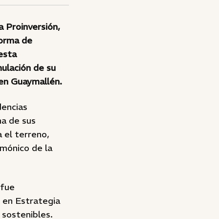
 Proinversión,
forma de
esta
ulación de su
 en Guaymallén.
dencias
na de sus
 el terreno,
rmónico de la
 fue
 en Estrategia
 sostenibles.