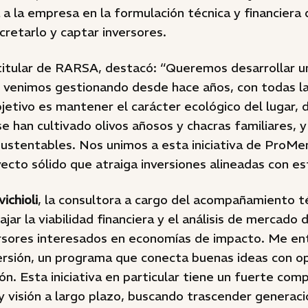
a la empresa en la formulación técnica y financiera 
ncretarlo y captar inversores.
 titular de RARSA, destacó: “Queremos desarrollar un
 venimos gestionando desde hace años, con todas la
jetivo es mantener el carácter ecológico del lugar,
e han cultivado olivos añosos y chacras familiares, 
sustentables. Nos unimos a esta iniciativa de ProM
ecto sólido que atraiga inversiones alineadas con es
vichioli
, la consultora a cargo del acompañamiento té
ajar la viabilidad financiera y el análisis de mercado
ersores interesados en economías de impacto. Me e
ersión, un programa que conecta buenas ideas con o
ión. Esta iniciativa en particular tiene un fuerte co
 y visión a largo plazo, buscando trascender genera