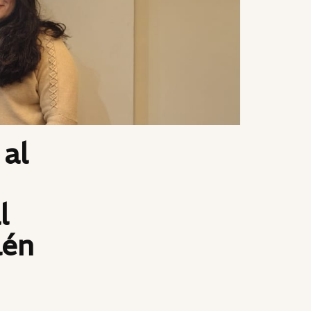
 al
l
lén