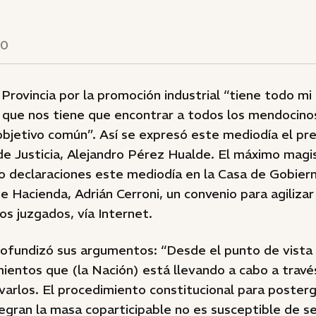
10
 Provincia por la promoción industrial “tiene todo mi
e que nos tiene que encontrar a todos los mendocino
bjetivo común”. Así se expresó este mediodía el pre
e Justicia, Alejandro Pérez Hualde. El máximo magi
izo declaraciones este mediodía en la Casa de Gobiern
de Hacienda, Adrián Cerroni, un convenio para agilizar
os juzgados, vía Internet.
ofundizó sus argumentos: “Desde el punto de vista 
ientos que (la Nación) está llevando a cabo a trav
evarlos. El procedimiento constitucional para poster
egran la masa coparticipable no es susceptible de s