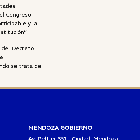
ltades
el Congreso.
ticipable y la
stitución”.
n del Decreto
te
ando se trata de
MENDOZA GOBIERNO
Av. Peltier 351 - Ciudad, Mendoza