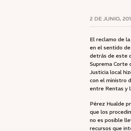
2 DE JUNIO, 20
El reclamo de la
en el sentido d
detrás de este o
Suprema Corte d
Justicia local h
con el ministro 
entre Rentas y l
Pérez Hualde pr
que los procedim
no es posible ll
recursos que int