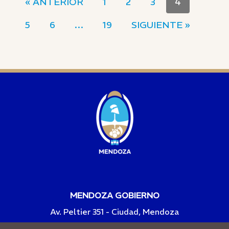
« ANTERIOR
1
2
3
4
5
6
…
19
SIGUIENTE »
MENDOZA GOBIERNO
Av. Peltier 351 - Ciudad, Mendoza