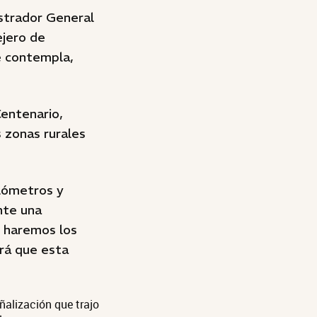
istrador General
ejero de
e contempla,
Centenario,
 zonas rurales
ilómetros y
nte una
n haremos los
irá que esta
ñalización que trajo