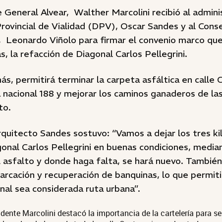
 General Alvear, Walther Marcolini recibió al admin
Provincial de Vialidad (DPV), Oscar Sandes y al Cons
, Leonardo Viñolo para firmar el convenio marco qu
s, la refacción de Diagonal Carlos Pellegrini.
s, permitirá terminar la carpeta asfáltica en calle 
 nacional 188 y mejorar los caminos ganaderos de las
to.
rquitecto Sandes sostuvo: “Vamos a dejar los tres k
onal Carlos Pellegrini en buenas condiciones, media
l asfalto y donde haga falta, se hará nuevo. Tambié
rcación y recuperación de banquinas, lo que permit
nal sea considerada ruta urbana”.
ndente Marcolini destacó la importancia de la cartelería para se