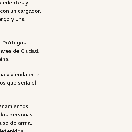
ecedentes y
con un cargador,
largo y una
e Prófugos
vares de Ciudad.
ína.
na vivienda en el
os que sería el
llanamientos
 dos personas,
 uso de arma,
detenidos