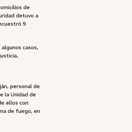
omicilios de
guridad detuvo a
secuestró 9
n algunos casos,
usticia.
ján, personal de
de la Unidad de
e ellos con
rma de fuego, en