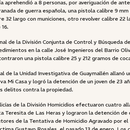
ía aprehendió a 8 personas, por averiguación de ant
anada de guerra española, una pistola calibre 9 mm 
bre 32 largo con municiones, otro revolver calibre 22 
 16.
nal de la División Conjunta de Control y Búsqueda d
edimientos en la calle José Ingenieros del Barrio Oli
contraron una pistola calibre 25 y 212 gramos de coca
al de la Unidad Investigativa de Guaymallén allanó u
va Mi Casa y logró la detención de un joven de 23 añ
s delitos contra la propiedad.
licías de la División Homicidios efectuaron cuatro a
ta Teresita de Las Heras y lograron la detención de
utores de la Tentativa de Homicidio Agravado por el
íctima Gustavo Rosales, el pasado 13 de enero. Los 