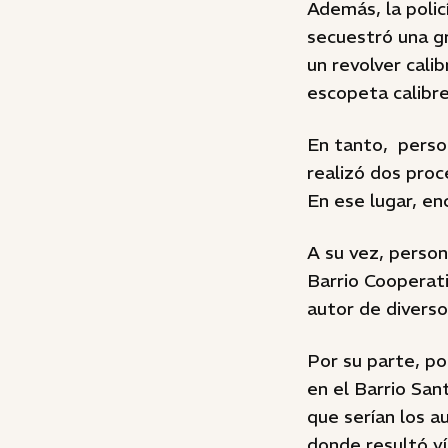
Además, la polic
secuestró una gr
un revolver cali
escopeta calibre
En tanto, perso
realizó dos proc
En ese lugar, en
A su vez, person
Barrio Cooperati
autor de diverso
Por su parte, po
en el Barrio San
que serían los a
donde resultó v