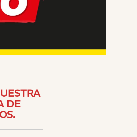
NUESTRA
A DE
OS.