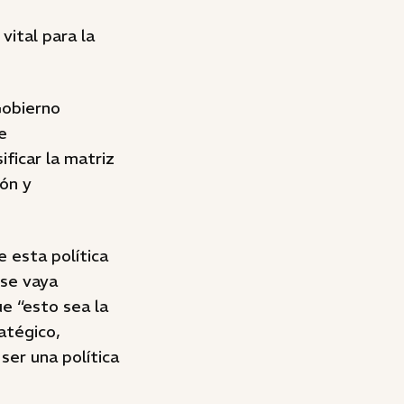
vital para la
Gobierno
e
ficar la matriz
ión y
e esta política
 se vaya
e “esto sea la
atégico,
ser una política