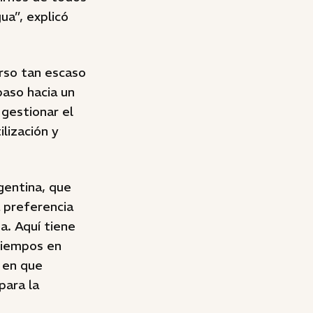
ua”, explicó
urso tan escaso
paso hacia un
gestionar el
lización y
gentina, que
a preferencia
a. Aquí tiene
tiempos en
r en que
para la