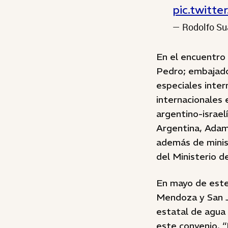
pic.twitt
— Rodolfo Su
En el encuentro 
Pedro; embajador
especiales inter
internacionales
argentino-israel
Argentina, Adam
además de minist
del Ministerio de
En mayo de este
Mendoza y San J
estatal de agua 
este convenio. “