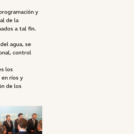
, programación y
al de la
dos a tal fin.
del agua, se
onal, control
s los
en ríos y
ón de los