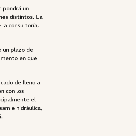
t pondrá un
nes distintos. La
la consultoría,
o un plazo de
momento en que
cado de lleno a
ón con los
ncipalmente el
am e hidráulica,
i.