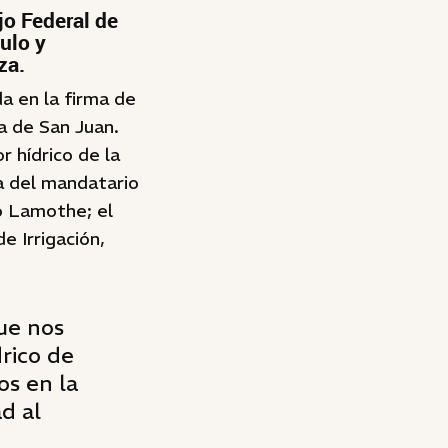
jo Federal de
ulo y
za.
a en la firma de
ia de San Juan.
 hídrico de la
ta del mandatario
io Lamothe; el
e Irrigación,
que nos
drico de
os en la
ad al