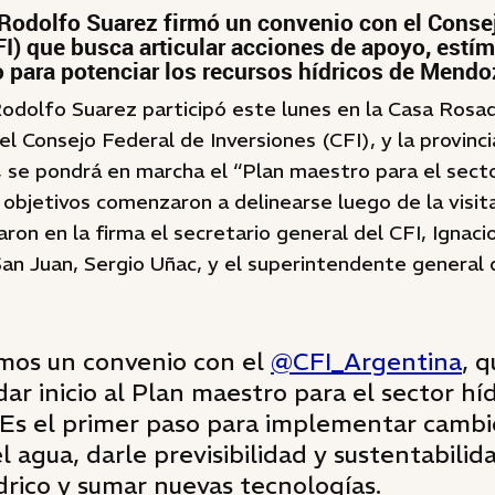
Rodolfo Suarez firmó un convenio con el Conse
FI) que busca articular acciones de apoyo, estím
o para potenciar los recursos hídricos de Mendo
odolfo Suarez participó este lunes en la Casa Rosad
el Consejo Federal de Inversiones (CFI), y la provinc
se pondrá en marcha el “Plan maestro para el sector
s objetivos comenzaron a delinearse luego de la visi
paron en la firma el secretario general del CFI, Ignac
n Juan, Sergio Uñac, y el superintendente general d
mos un convenio con el
@CFI_Argentina
, 
dar inicio al Plan maestro para el sector hí
Es el primer paso para implementar cambi
l agua, darle previsibilidad y sustentabilid
drico y sumar nuevas tecnologías.