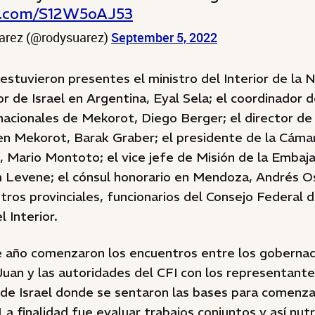
er.com/S12W5oAJ53
arez (@rodysuarez)
September 5, 2022
estuvieron presentes el ministro del Interior de la
 de Israel en Argentina, Eyal Sela; el coordinador 
nacionales de Mekorot, Diego Berger; el director de
 en Mekorot, Barak Graber; el presidente de la Cám
í, Mario Montoto; el vice jefe de Misión de la Embaja
 Levene; el cónsul honorario en Mendoza, Andrés O
ros provinciales, funcionarios del Consejo Federal d
l Interior.
 año comenzaron los encuentros entre los goberna
uan y las autoridades del CFI con los representant
de Israel donde se sentaron las bases para comenzar
La finalidad fue evaluar trabajos conjuntos y así nut