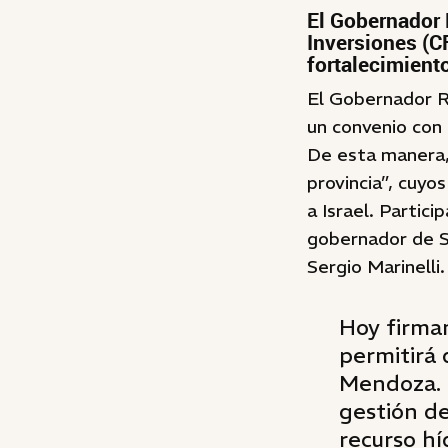
El Gobernador 
Inversiones (C
fortalecimient
El Gobernador R
un convenio con 
De esta manera, 
provincia”, cuyo
a Israel. Partici
gobernador de Sa
Sergio Marinelli.
Hoy firma
permitirá 
Mendoza. 
gestión de
recurso hí