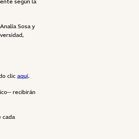
cente según la
Analía Sosa y
versidad,
do clic
aquí
.
co─ recibirán
e cada