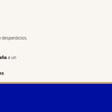
 desperdicios.
raña
a un
es
.