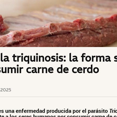
la triquinosis: la forma
umir carne de cerdo
 2025
 es una enfermedad producida por el parásito
Tri
te a los seres humanos por consumir carne de ce