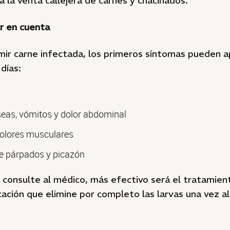
 la venta callejera de carnes y chacinados.
r en cuenta
ir carne infectada, los primeros síntomas pueden a
 días:
seas, vómitos y dolor abdominal
dolores musculares
e párpados y picazón
 consulte al médico, más efectivo será el tratamien
ación que elimine por completo las larvas una vez al