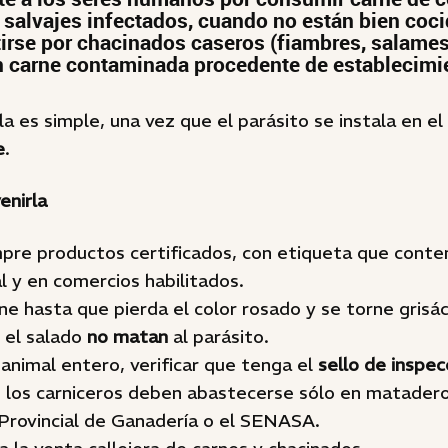
 salvajes infectados, cuando no están bien coc
irse por chacinados caseros (fiambres, salame
n carne contaminada procedente de establecimi
a es simple, una vez que el parásito se instala en e
e
.
enirla
re productos certificados, con etiqueta que conte
l y en comercios habilitados.
ne hasta que pierda el color rosado y se torne grisá
 el salado
no matan
al parásito.
 animal entero, verificar que tenga el
sello de inspec
los carniceros deben abastecerse sólo en matadero
 Provincial de Ganadería o el SENASA.