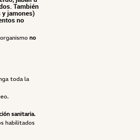
idos. También
s y jamones)
entos no
l organismo
no
nga toda la
ceo.
ción sanitaria
.
s habilitados