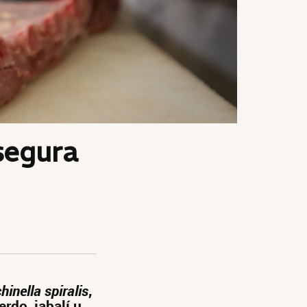
 segura
chinella spiralis
,
rdo, jabalí u