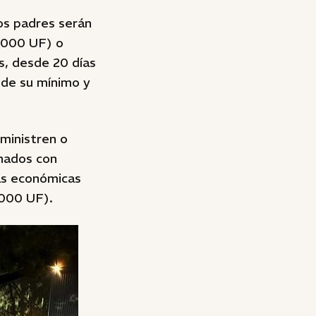
los padres serán
.000 UF) o
s, desde 20 días
e de su mínimo y
ministren o
onados con
tas económicas
6000 UF).