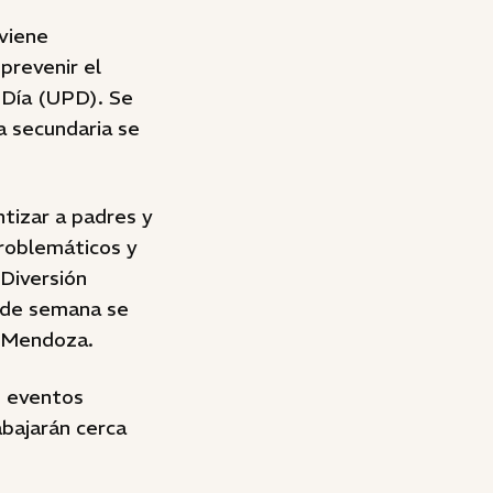
 viene
prevenir el
 Día (UPD). Se
a secundaria se
ntizar a padres y
roblemáticos y
 Diversión
n de semana se
a Mendoza.
s eventos
bajarán cerca