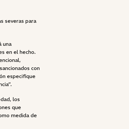
as severas para
á una
es en el hecho.
encional,
 sancionados con
ón especifique
cia”.
dad, los
iones que
 como medida de