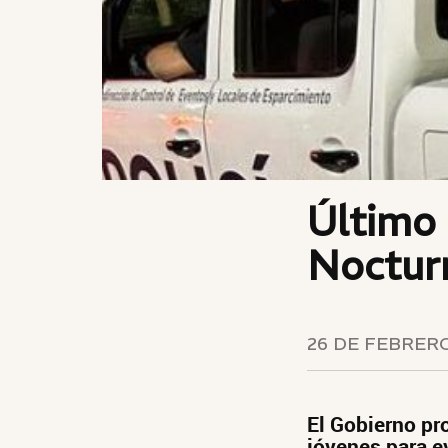
Último 
Nocturn
26 DE FEBRERO
El Gobierno pr
jóvenes para e