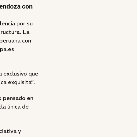
Mendoza con
lencia por su
ructura. La
 peruana con
ipales
a exclusivo que
a exquisita”.
o pensado en
la única de
ciativa y