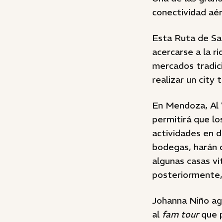
conectividad aé
Esta Ruta de Sa
acercarse a la r
mercados tradici
realizar un city 
En Mendoza, Al V
permitirá que lo
actividades en d
bodegas, harán 
algunas casas vit
posteriormente,
Johanna Niño ag
al
fam tour
que p