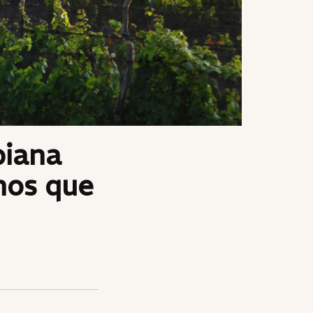
biana
nos que