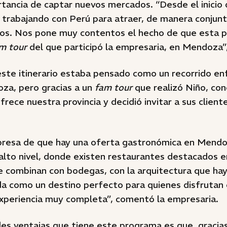
tancia de captar nuevos mercados. “Desde el inicio
trabajando con Perú para atraer, de manera conjunta
os. Nos pone muy contentos el hecho de que esta 
m tour
del que participó la empresaria, en Mendoza”,
este itinerario estaba pensado como un recorrido en
oza, pero gracias a un
fam tour
que realizó Niño, con
rece nuestra provincia y decidió invitar a sus clientes
rpresa de que hay una oferta gastronómica en Mend
 alto nivel, donde existen restaurantes destacados 
e combinan con bodegas, con la arquitectura que hay 
ida como un destino perfecto para quienes disfrutan
xperiencia muy completa”, comentó la empresaria.
es ventajas que tiene este programa es que, gracias