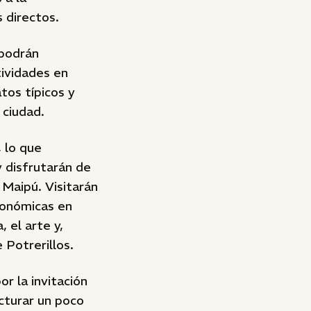
 directos.
 podrán
tividades en
tos típicos y
 ciudad.
 lo que
y disfrutarán de
 Maipú. Visitarán
ronómicas en
 el arte y,
Potrerillos.
 la invitación
cturar un poco