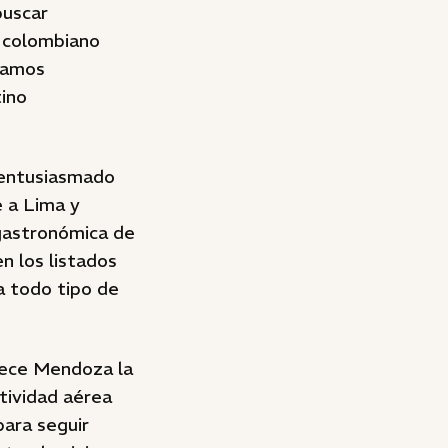
buscar
l colombiano
tamos
ino
 entusiasmado
e a Lima y
gastronómica de
en los listados
a todo tipo de
frece Mendoza la
tividad aérea
para seguir