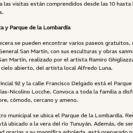
a las visitas están comprendidos desde las 10 hasta l
s.
za y Parque de la Lombardía
ecera se pueden encontrar varios paseos gratuitos, 
neral San Martín, con sus esculturas y obras sanma
San Martín, realizado por el artista Ramiro Ghigliazza
cielo abierto, del artista local Alfredo Luna.
ncial 92 y la calle Francisco Delgado está el Parque
ías-Nicolino Locche. Convoca a toda la familia a disf
libre, cómodo, cercano y ameno.
tro municipal se ubica el Parque de la Lombardía. R
stá ubicado a la vera del río Tunuyán. Además, de se
ad gracias a su magnífica arboleda, está preparado p