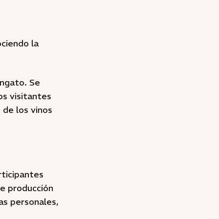
ociendo la
ungato. Se
os visitantes
de los vinos
rticipantes
de producción
ias personales,