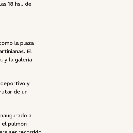
as 18 hs., de
como la plaza
rtinianas. El
, y la galería
 deportivo y
rutar de un
einaugurado a
r el pulmón
ara ser recorrido