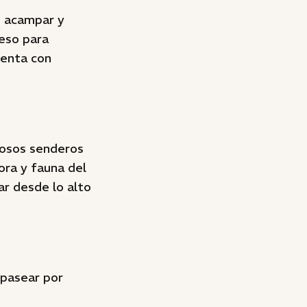
de acampar y
reso para
uenta con
uosos senderos
lora y fauna del
r desde lo alto
 pasear por