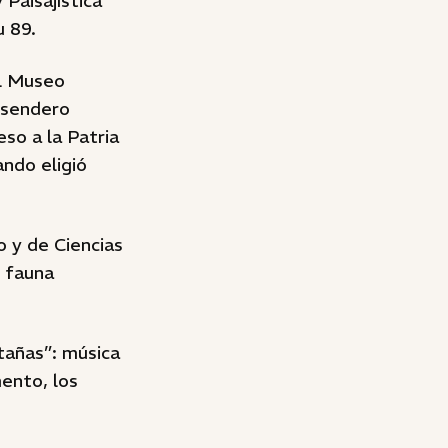
Paisajística
u 89.
el Museo
 sendero
so a la Patria
ando eligió
 y de Ciencias
y fauna
añas”: música
mento, los