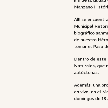
km de la ciudad 
Manzano Históric
Allí se encuent
Municipal Retorn
biográfico sanma
de nuestro Héroe
tomar el Paso d
Dentro de este 
Naturales, que n
autóctonas.
Además, una pro
en vivo, en el M
domingos de 18 