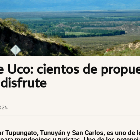
e Uco: cientos de propu
 disfrute
024
 Tupungato, Tunuyán y San Carlos, es uno de lo
 para mendocinos y turistas. Uno de los potenci