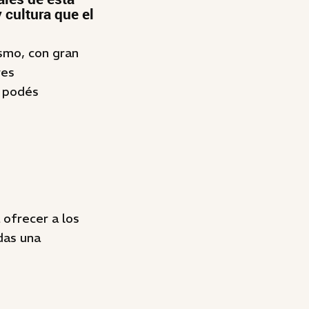
 cultura que el
ismo, con gran
res
o podés
 ofrecer a los
udas una