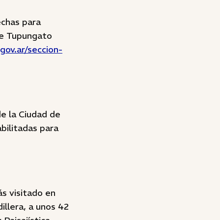
echas para
 de Tupungato
gov.ar/seccion-
de la Ciudad de
bilitadas para
ás visitado en
illera, a unos 42