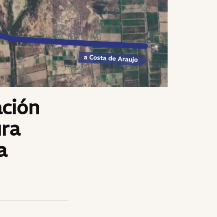
ación
ura
a