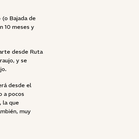
o (o Bajada de
en 10 meses y
parte desde Ruta
raujo, y se
ujo.
erá desde el
do a pocos
, la que
también, muy