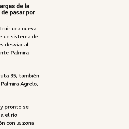
argas de la
 de pasar por
struir una nueva
de un sistema de
s desviar al
ante Palmira-
ruta 35, también
e Palmira-Agrelo,
 y pronto se
a el río
ón con la zona