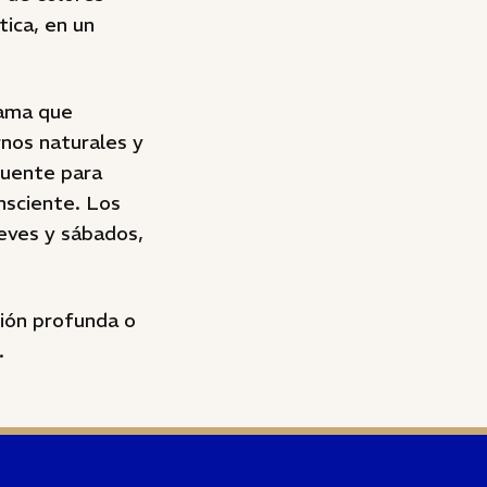
tica, en un
rama que
rnos naturales y
 puente para
nsciente. Los
ueves y sábados,
xión profunda o
.