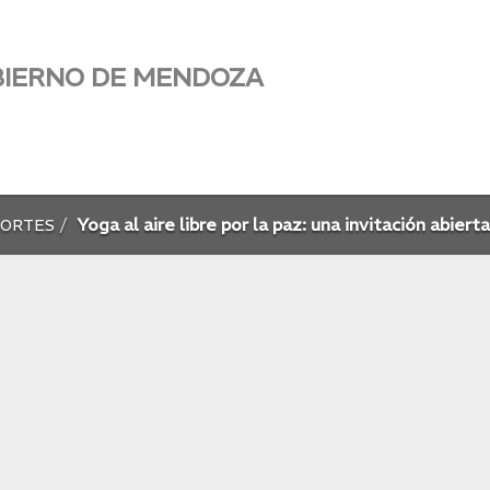
BIERNO DE MENDOZA
Yoga al aire libre por la paz: una invitación abie
PORTES