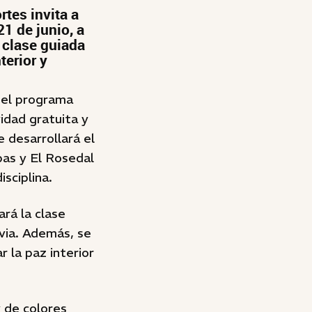
rtes invita a
1 de junio, a
a clase guiada
terior y
 el programa
idad gratuita y
 desarrollará el
pas y El Rosedal
sciplina.
rá la clase
via. Además, se
r la paz interior
y de colores