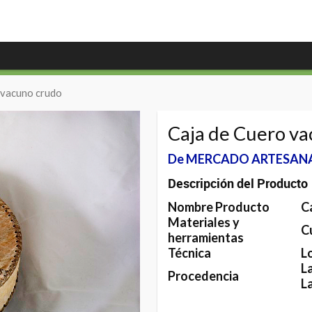
 vacuno crudo
Caja de Cuero v
De MERCADO ARTESAN
Descripción del Producto
Nombre Producto
C
Materiales y
C
herramientas
Técnica
L
L
Procedencia
L