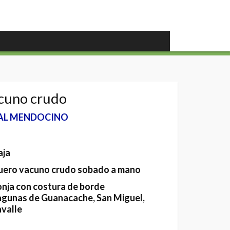
acuno crudo
AL MENDOCINO
aja
uero vacuno crudo sobado a mano
onja con costura de borde
agunas de Guanacache, San Miguel,
avalle