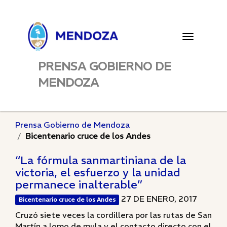
Toggle
navigatio
PRENSA GOBIERNO DE
MENDOZA
Prensa Gobierno de Mendoza
Bicentenario cruce de los Andes
“La fórmula sanmartiniana de la
victoria, el esfuerzo y la unidad
permanece inalterable”
27 DE ENERO, 2017
Bicentenario cruce de los Andes
Cruzó siete veces la cordillera por las rutas de San
Martín a lomo de mula y el contacto directo con el