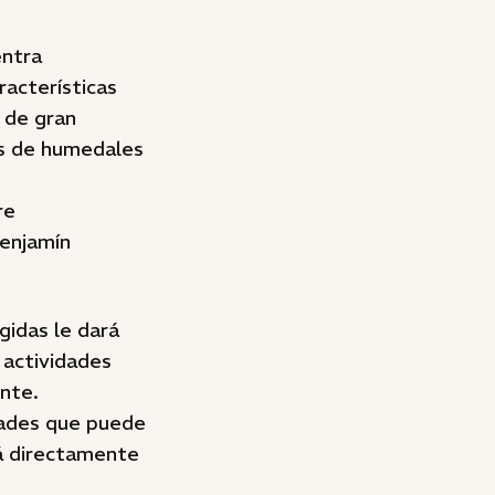
entra
racterísticas
 de gran
as de humedales
re
Benjamín
gidas le dará
s actividades
nte.
dades que puede
rá directamente