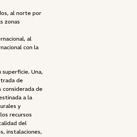
os, al norte por
as zonas
nacional, al
nacional con la
 superficie. Una,
ntrada de
s considerada de
estinada a la
turales y
 los recursos
calidad del
, instalaciones,