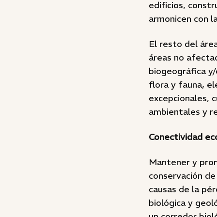
edificios, const
armonicen con la
El resto del áre
áreas no afecta
biogeográfica y
flora y fauna, e
excepcionales, c
ambientales y re
Conectividad ec
Mantener y promo
conservación de 
causas de la pér
biológica y geol
un corredor bio