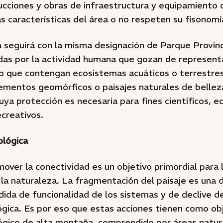
rucciones y obras de infraestructura y equipamiento
s características del área o no respeten su fisonomía
a seguirá con la misma designación de Parque Provin
das por la actividad humana que gozan de represent
/o que contengan ecosistemas acuáticos o terrestres
lementos geomórficos o paisajes naturales de bellez
uya protección es necesaria para fines científicos, e
creativos.
ológica
ver la conectividad es un objetivo primordial para 
la naturaleza. La fragmentación del paisaje es una d
dida de funcionalidad de los sistemas y de declive de
ógica. Es por eso que estas acciones tienen como ob
lógico de alta montaña, comprendido por áreas natur