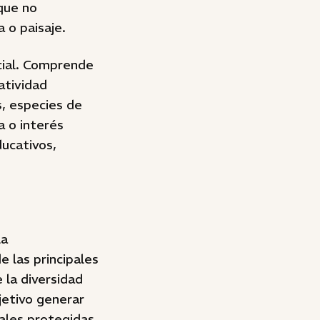
 que no
 o paisaje.
cial. Comprende
atividad
, especies de
a o interés
ducativos,
la
e las principales
 la diversidad
jetivo generar
ales protegidas