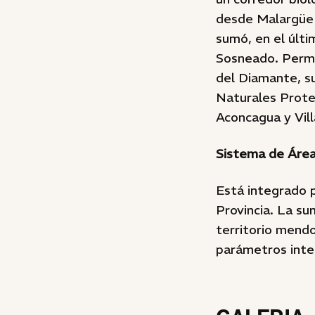
desde Malargüe 
sumó, en el últ
Sosneado. Permi
del Diamante, s
Naturales Prote
Aconcagua y Vill
Sistema de Áre
Está integrado p
Provincia. La su
territorio mendo
parámetros inter