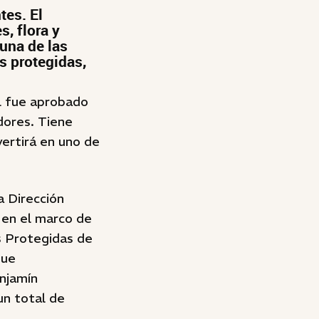
tes. El
, flora y
una de las
s protegidas,
al fue aprobado
dores. Tiene
vertirá en uno de
a Dirección
 en el marco de
s Protegidas de
que
njamín
n total de