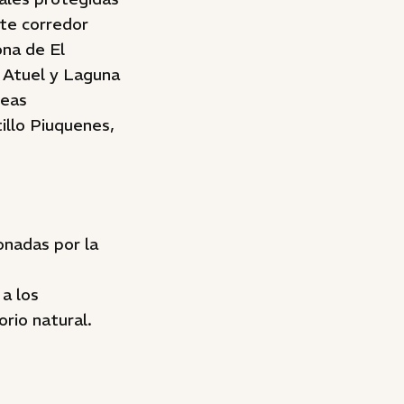
te corredor
ona de El
 Atuel y Laguna
reas
illo Piuquenes,
onadas por la
a los
rio natural.