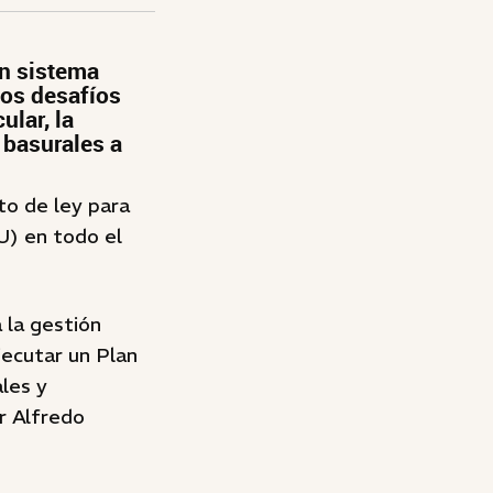
un sistema
los desafíos
ular, la
s basurales a
to de ley para
U) en todo el
 la gestión
jecutar un Plan
ales y
r Alfredo