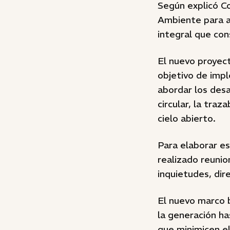
Según explicó Co
Ambiente para a
integral que con
El nuevo proyect
objetivo de imp
abordar los des
circular, la traz
cielo abierto.
Para elaborar es
realizado reunio
inquietudes, dir
El nuevo marco 
la generación ha
que minimicen el