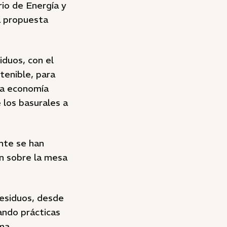
rio de Energía y
a propuesta
iduos, con el
tenible, para
la economía
e los basurales a
ente se han
on sobre la mesa
residuos, desde
tando prácticas
ma.