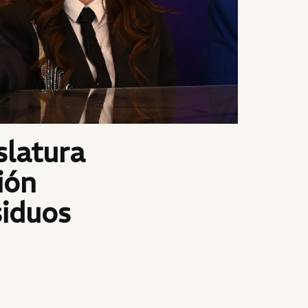
slatura
ión
siduos