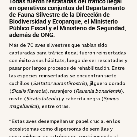
Todas fueron rescatadas del tráfico ilegal
en operativos conjuntos del Departamento
de Fauna Silvestre de la Dirección de
Biodiversidad y Ecoparque, el Ministerio
Público Fiscal y el Ministerio de Seguridad,
además de ONG.
Más de 70 aves silvestres que habían sido
capturadas para tráfico ilegal fueron reinsertadas
con éxito a sus hábitats, luego de ser rescatadas y
pasar por largos procesos de rehabilitación. Entre
las especies reinsertadas se encuentran siete
cuchillos (
Saltator aurantiirostris
), jilguero dorado
(
Sicalis flaveola
), naranjero (
Rauenia bonariensis
),
misto (
Sicalis luteola
) y cabecita negra (
Spinus
magellanica
), entre otras.
“Estas aves desempeñan un papel crucial en los
ecosistemas como dispersoras de semillas y
consumidoras de artrópodos, contribuyendo al