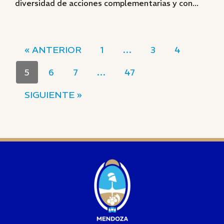
diversidad de acciones complementarias y con...
« ANTERIOR
1
…
3
4
5
6
7
…
47
SIGUIENTE »