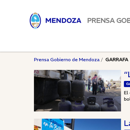
PRENSA GO
Prensa Gobierno de Mendoza
GARRAFA
“
G
El
bol
L