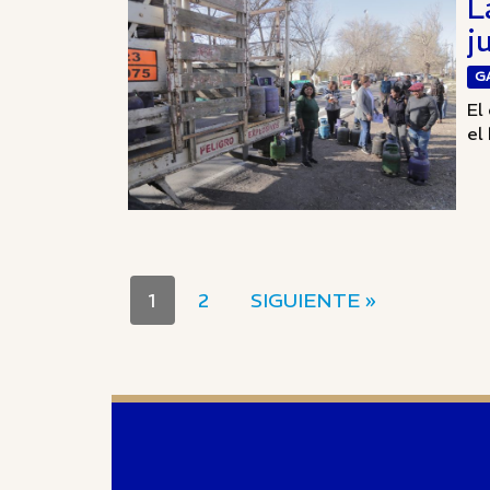
L
j
G
El
el 
1
2
SIGUIENTE »