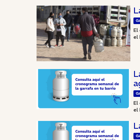
L
G
El
el 
L
a
G
El
el 
L
G