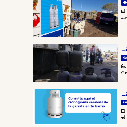
G
El
ali
L
G
És
Go
L
G
El
el 