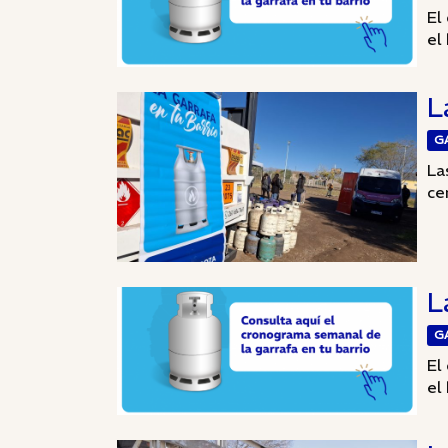
El
el 
L
G
La
ce
L
G
El
el 