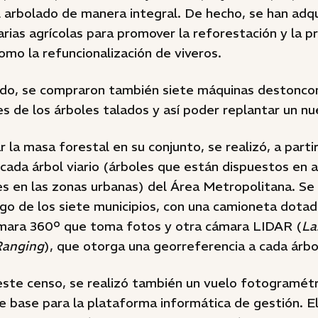
 arbolado de manera integral. De hecho, se han adqu
rias agrícolas para promover la reforestación y la p
como la refuncionalización de viveros.
do, se compraron también siete máquinas destonco
es de los árboles talados y así poder replantar un nu
r la masa forestal en su conjunto, se realizó, a parti
 cada árbol viario (árboles que están dispuestos en a
les en las zonas urbanas) del Área Metropolitana. Se
rgo de los siete municipios, con una camioneta dota
mara 360º que toma fotos y otra cámara LIDAR (
La
Ranging
), que otorga una georreferencia a cada árbo
ste censo, se realizó también un vuelo fotogramétr
e base para la plataforma informática de gestión. E