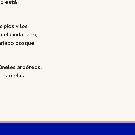
no está
ipios y los
a el ciudadano,
variado bosque
úneles arbóreos,
, parcelas