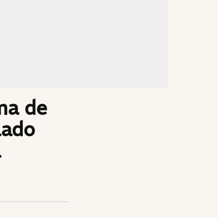
ma de
lado
a