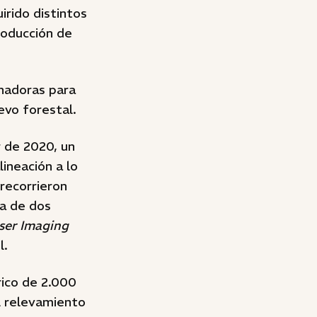
irido distintos
roducción de
nadoras para
evo forestal.
r de 2020, un
lineación a lo
 recorrieron
da de dos
ser Imaging
l.
ico de 2.000
l relevamiento