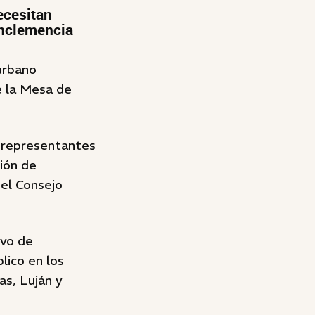
ecesitan
inclemencia
urbano
e la Mesa de
 representantes
ión de
 el Consejo
ivo de
lico en los
s, Luján y