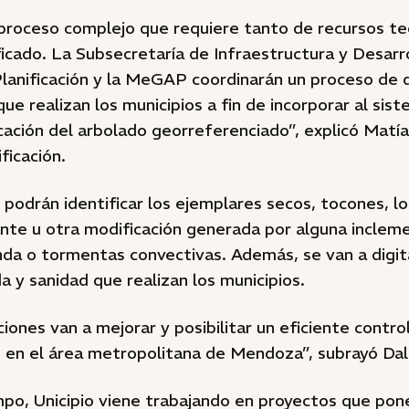
 proceso complejo que requiere tanto de recursos t
ficado. La Subsecretaría de Infraestructura y Desarrol
Planificación y la MeGAP coordinarán un proceso de d
que realizan los municipios a fin de incorporar al sis
ación del arbolado georreferenciado”, explicó Matía
ficación.
 podrán identificar los ejemplares secos, tocones, l
ante u otra modificación generada por alguna incleme
da o tormentas convectivas. Además, se van a digita
 y sanidad que realizan los municipios.
iones van a mejorar y posibilitar un eficiente contro
 en el área metropolitana de Mendoza”, subrayó Dal
po, Unicipio viene trabajando en proyectos que pone