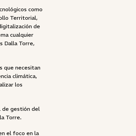
ecnológicos como
lo Territorial,
igitalización de
tema cualquier
s Dalla Torre,
os que necesitan
ncia climática,
lizar los
l de gestión del
la Torre.
n el foco en la